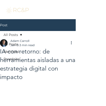
Post
All Posts
Adam Carroll
All Posts
Jan 13
3 min read
IA con retorno: de
Identidad
herramientas aisladas a una
Propósito
estrategia digital con
impacto