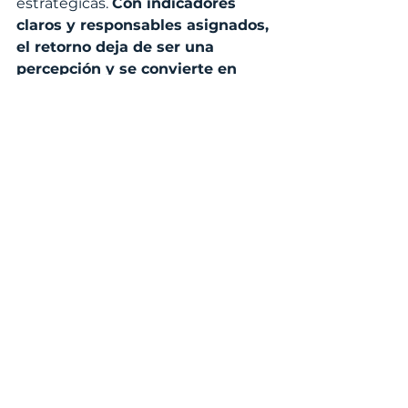
estratégicas. 
Con indicadores 
claros y responsables asignados, 
el retorno deja de ser una 
percepción y se convierte en 
evidencia para decidir si se 
amplía
, se ajusta o se detiene un 
caso de uso. Sin esta disciplina, la 
IA corre el riesgo de quedarse 
como un gasto tecnológico sin 
trazabilidad hacia resultados 
operativos o financieros.
Convertir IA en resultados exige 
más que entusiasmo: requiere 
claridad estratégica, disciplina 
de ejecución y medición.
 Con 
diagnóstico, priorización y 
adopción gestionada, las 
organizaciones pueden 