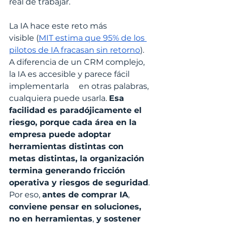
real de trabajar. 
La IA hace este reto más 
visible (
MIT estima que 95% de los 
pilotos de IA fracasan sin retorno
). 
A diferencia de un CRM complejo, 
la IA es accesible y parece fácil 
implementarla     en otras palabras, 
cualquiera puede usarla. 
Esa 
facilidad es paradójicamente el 
riesgo, porque cada área en la 
empresa puede adoptar 
herramientas distintas con 
metas distintas, la organización 
termina generando fricción 
operativa y riesgos de seguridad
. 
Por eso, 
antes de comprar IA
, 
conviene pensar en soluciones, 
no en herramientas
,
 y sostener 