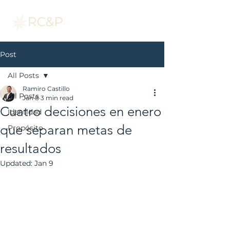
Post
All Posts
Ramiro Castillo
All Posts
Jan 8
3 min read
Cuatro decisiones en enero
Identidad
que separan metas de
Propósito
resultados
Updated:
Jan 9