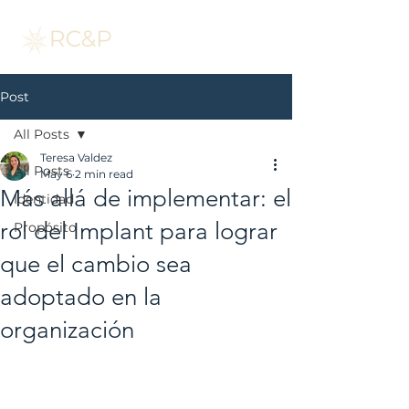
Post
All Posts
Teresa Valdez
All Posts
May 6
2 min read
Más allá de implementar: el
Identidad
rol del Implant para lograr
Propósito
que el cambio sea
adoptado en la
organización