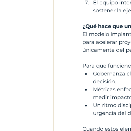
El equipo inte
sostener la ej
¿Qué hace que un
El modelo Implant
para acelerar proy
únicamente del per
Para que funcione 
Gobernanza cl
decisión.
Métricas enfo
medir impacto
Un ritmo disci
urgencia del dí
Cuando estos elem