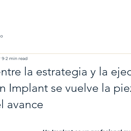
ome
Nuestro Equipo
Agenda una Reunión
B
to
 9
2 min read
ntre la estrategia y la eje
 Implant se vuelve la pi
el avance