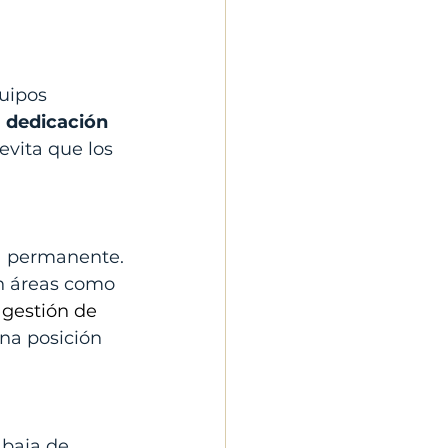
uipos 
 
dedicación 
evita que los 
ma permanente.
n áreas como 
, gestión de 
na posición 
baja de 