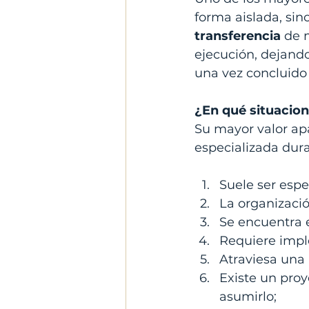
forma aislada, sino
transferencia 
de 
ejecución, dejand
una vez concluido 
¿En qué situacio
Su mayor valor ap
especializada dur
Suele ser esp
La organizaci
Se encuentra 
Requiere impl
Atraviesa una 
Existe un proy
asumirlo;