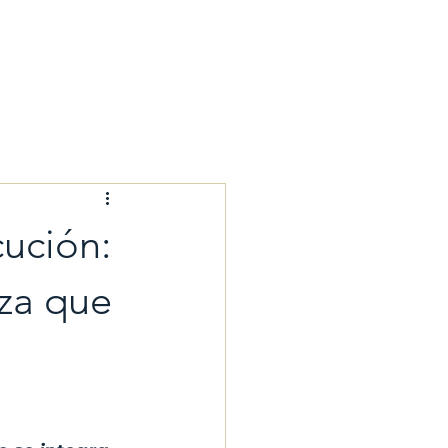
log
cución:
eza que