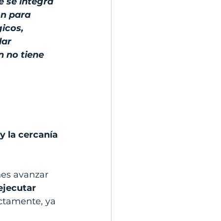
 se integra 
n para 
icos, 
lar 
 no tiene 
y la cercanía 
nes avanzar 
ejecutar 
ectamente, ya 