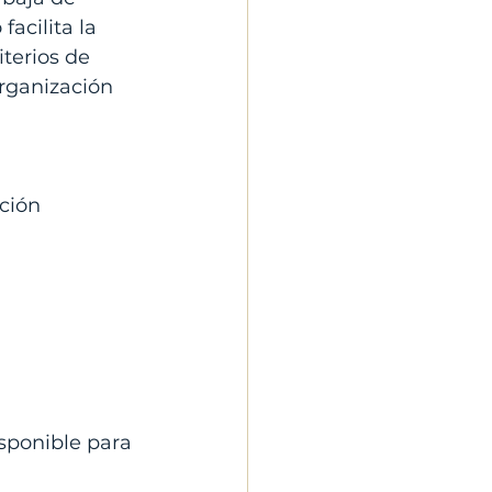
acilita la 
terios de 
rganización 
ción 
isponible para 