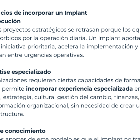
icios de incorporar un Implant
jecución
s proyectos estratégicos se retrasan porque los eq
orbidos por la operación diaria. Un Implant aporta
 iniciativa prioritaria, acelera la implementación y 
an entre urgencias operativas.
tise especializado
nizaciones requieren ciertas capacidades de for
 permite 
incorporar experiencia especializada
 e
estrategia, cultura, gestión del cambio, finanzas
ormación organizacional, sin necesidad de crear u
structura.
de conocimiento
s aportes de este modelo es que el Implant no tra