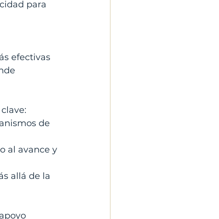
acidad para 
s efectivas 
nde 
clave:
canismos de 
o al avance y 
 allá de la 
 apoyo 