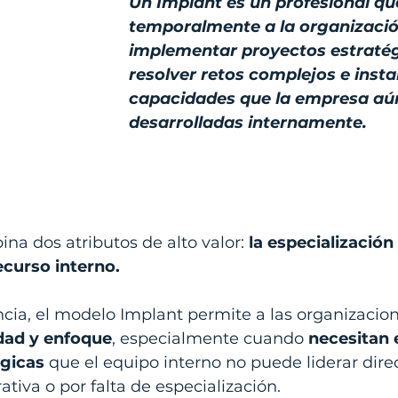
Un Implant es un profesional que
temporalmente a la organizació
implementar proyectos estratég
resolver retos complejos e insta
capacidades que la empresa aún
desarrolladas internamente.
a dos atributos de alto valor: 
la especialización 
ecurso interno.
cia, el modelo Implant permite a las organizacio
dad y enfoque
, especialmente cuando 
necesitan 
égicas
 que el equipo interno no puede liderar dir
ativa o por falta de especialización.